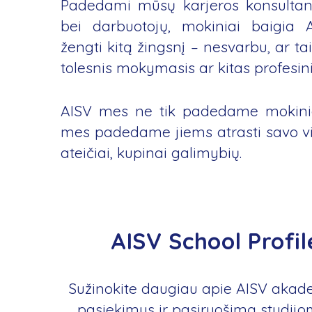
Padedami mūsų karjeros konsultan
bei darbuotojų, mokiniai baigia A
žengti kitą žingsnį – nesvarbu, ar tai
tolesnis mokymasis ar kitas profesini
AISV mes ne tik padedame mokiniam
mes padedame jiems atrasti savo vie
ateičiai, kupinai galimybių.
AISV School Profi
Sužinokite daugiau apie AISV aka
pasiekimus ir pasiruošimą studij