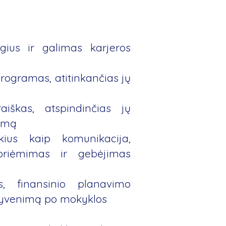
ėgius ir galimas karjeros
 programas, atitinkančias jų
aiškas, atspindinčias jų
lumą
kius kaip komunikacija,
priėmimas ir gebėjimas
s, finansinio planavimo
į gyvenimą po mokyklos