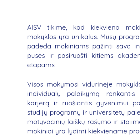
AISV tikime, kad kiekvieno moki
mokyklos yra unikalus. Mūsų program
padeda mokiniams pažinti savo inte
puses ir pasiruošti kitiems akadem
etapams.
Visos mokymosi vidurinėje mokykl
individualų palaikymą renkantis u
karjerą ir ruošiantis gyvenimui 
studijų programų ir universitetų pai
motyvacinių laiškų rašymo ir stoji
mokiniai yra lydimi kiekviename pro