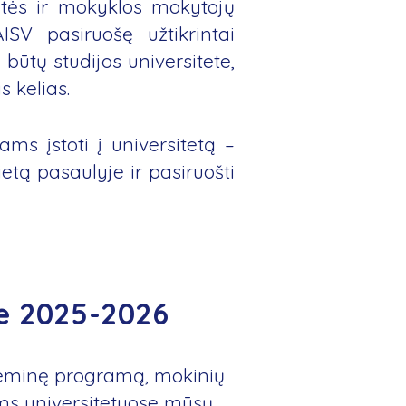
tės ir mokyklos mokytojų
ISV pasiruošę užtikrintai
 būtų studijos universitete,
s kelias.
s įstoti į universitetą –
tą pasaulyje ir pasiruošti
le 2025-2026
deminę programą, mokinių
oms universitetuose mūsų