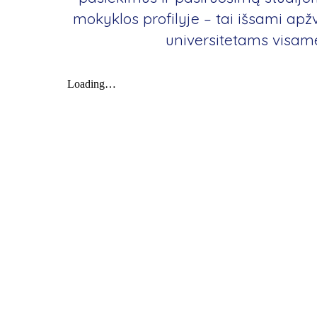
mokyklos profilyje – tai išsami apžv
universitetams visam