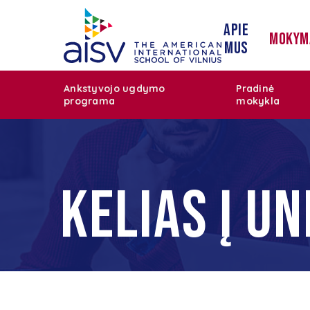
Apie
Mokym
mus
Ankstyvojo ugdymo
Pradinė
programa
mokykla
KELIAS Į U