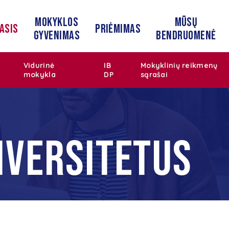
Mokyklos
Mūsų
asis
Priėmimas
gyvenimas
bendruomenė
Vidurinė
IB
Mokyklinių reikmenų
mokykla
DP
sąrašai
NIVERSITETUS